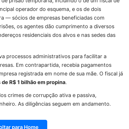
e prisão temporária, incluindo o de um fiscal de
incipal operador do esquema, e os de dois
ira — sócios de empresas beneficiadas com
 prisões, os agentes dão cumprimento a diversos
ereços residenciais dos alvos e nas sedes das
a processos administrativos para facilitar a
mpresas. Em contrapartida, recebia pagamentos
presa registrada em nome de sua mãe. O fiscal já
 de R$ 1 bilhão em propina
.
os crimes de corrupção ativa e passiva,
inheiro. As diligências seguem em andamento.
oltar para Home